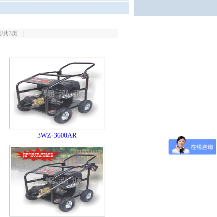
共3页 |
3WZ-3600AR