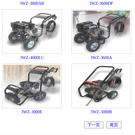
3WZ-3000AR
3WZ-3600DF
3WZ-4000LC
3WZ-3600A
3WZ-3000E
3WZ-3000B
下一页
尾页